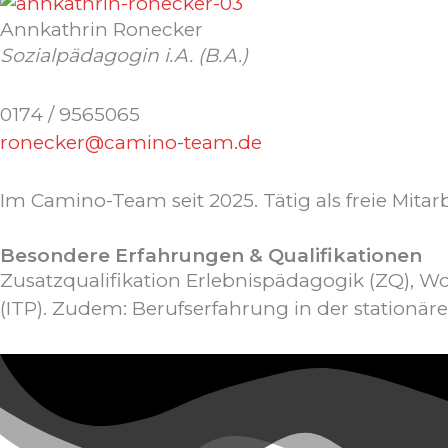
Annkathrin Ronecker
Sozialpädagogin i.A. (B.A.)
0174 / 9565065
ronecker@camino-team.de
Im Camino-Team seit 2025. Tätig als freie Mitarb
Besondere Erfahrungen & Qualifikationen
Zusatzqualifikation Erlebnispädagogik (ZQ), Wo
(ITP). Zudem: Berufserfahrung in der stationä